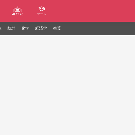
ツール
AI Chat
数
統計
化学
経済学
換算