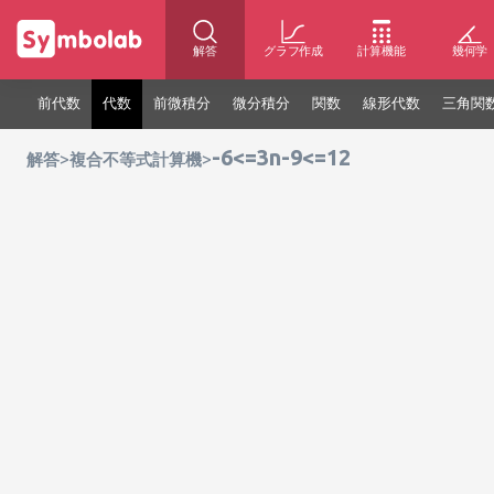
解答
グラフ作成
計算機能
幾何学
前代数
代数
前微積分
微分積分
関数
線形代数
三角関
-6<=3n-9<=12
>
>
解答
複合不等式計算機