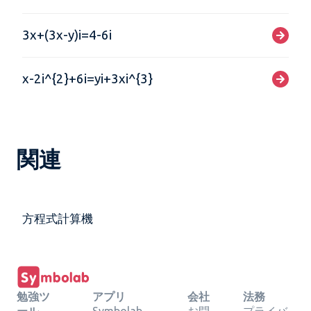
3x+(3x-y)i=4-6i
x-2i^{2}+6i=yi+3xi^{3}
関連
方程式計算機
勉強ツ
アプリ
会社
法務