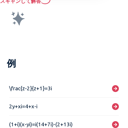
スキャンして解答
例
\frac{z-2}{z+1}=3i
2y+xi=4+x-i
(1+i)(x-yi)=i(14+7i)-(2+13i)