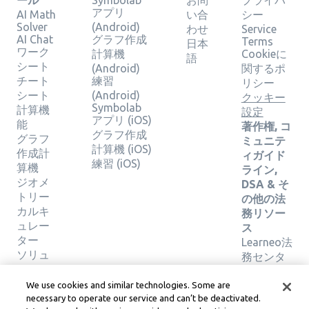
ール
Symbolab
お問
プライバ
アプリ
AI Math
い合
シー
Solver
(Android)
わせ
Service
AI Chat
グラフ作成
Terms
日本
ワーク
計算機
Cookieに
語
シート
(Android)
関するポ
チート
練習
リシー
シート
(Android)
クッキー
Symbolab
計算機
設定
アプリ (iOS)
能
著作権, コ
グラフ作成
グラフ
ミュニテ
計算機 (iOS)
作成計
ィガイド
練習 (iOS)
算機
ライン,
ジオメ
DSA & そ
トリー
の他の法
カルキ
務リソー
ュレー
ス
ター
Learneo法
ソリュ
務センタ
ーショ
ー
ンの検
Learneo
We use cookies and similar technologies. Some are
証
サービス
necessary to operate our service and can’t be deactivated.