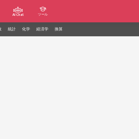
ツール
AI Chat
数
統計
化学
経済学
換算