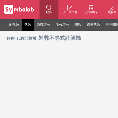
解答
グラフ作成
計算機能
幾何学
前代数
代数
前微積分
微分積分
関数
線形代数
三角関
対数不等式計算機
>
>
解答
代数計算機