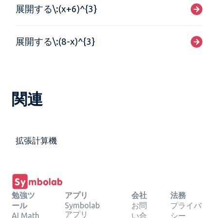
展開する\:(x+6)^{3}
展開する\:(8-x)^{3}
関連
拡張計算機
勉強ツ
アプリ
会社
法務
ール
Symbolab
お問
プライバ
アプリ
AI Math
い合
シー