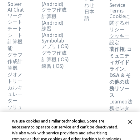
Solver
(Android)
わせ
Service
AI Chat
グラフ作成
Terms
日本
ワーク
計算機
Cookieに
語
シート
(Android)
関するポ
チート
練習
リシー
シート
(Android)
クッキー
Symbolab
計算機
設定
アプリ (iOS)
能
著作権, コ
グラフ作成
グラフ
ミュニテ
計算機 (iOS)
作成計
ィガイド
練習 (iOS)
算機
ライン,
ジオメ
DSA & そ
トリー
の他の法
カルキ
務リソー
ュレー
ス
ター
Learneo法
ソリュ
務センタ
ーショ
ー
ンの検
Learneo
We use cookies and similar technologies. Some are
証
サービス
necessary to operate our service and can’t be deactivated.
We also work with service providers and advertising
規約
companies that use cookies and other tracking technologies