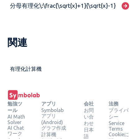
分母有理化\:\frac{\sqrt{x}+1}{\sqrt{x}-1}
関連
有理化計算機
勉強ツ
アプリ
会社
法務
ール
Symbolab
お問
プライバ
アプリ
AI Math
い合
シー
Solver
(Android)
わせ
Service
AI Chat
グラフ作成
Terms
日本
ワーク
計算機
Cookieに
語