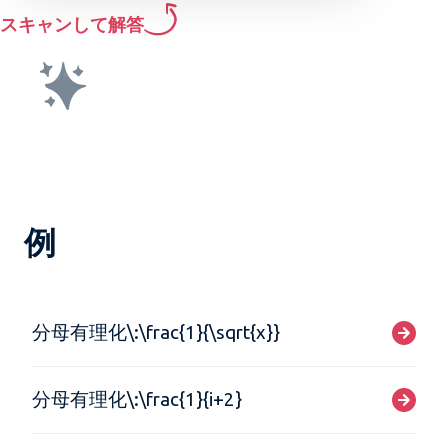
スキャンして解答
例
分母有理化\:\frac{1}{\sqrt{x}}
分母有理化\:\frac{1}{i+2}