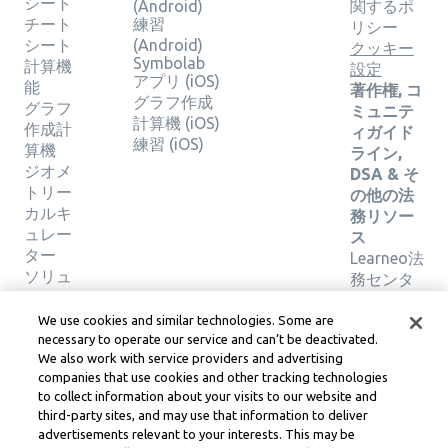
シート
(Android)
関するポ
チート
練習
リシー
シート
(Android)
クッキー
Symbolab
計算機
設定
アプリ (iOS)
能
著作権, コ
グラフ作成
グラフ
ミュニテ
計算機 (iOS)
作成計
ィガイド
練習 (iOS)
算機
ライン,
ジオメ
DSA & そ
トリー
の他の法
カルキ
務リソー
ュレー
ス
ター
Learneo法
ソリュ
務センタ
ーショ
ー
ンの検
Learneo
We use cookies and similar technologies. Some are
証
サービス
necessary to operate our service and can’t be deactivated.
We also work with service providers and advertising
規約
companies that use cookies and other tracking technologies
to collect information about your visits to our website and
Symbolab, a Learneo, Inc. business
third-party sites, and may use that information to deliver
© Learneo, Inc. 2024
advertisements relevant to your interests. This may be