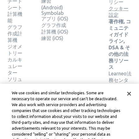
チート
練習
リシー
シート
(Android)
クッキー
Symbolab
計算機
設定
アプリ (iOS)
能
著作権, コ
グラフ作成
グラフ
ミュニテ
計算機 (iOS)
作成計
ィガイド
練習 (iOS)
算機
ライン,
ジオメ
DSA & そ
トリー
の他の法
カルキ
務リソー
ュレー
ス
ター
Learneo法
ソリュ
務センタ
ーショ
ー
ンの検
Learneo
We use cookies and similar technologies. Some are
証
サービス
necessary to operate our service and can’t be deactivated.
We also work with service providers and advertising
規約
companies that use cookies and other tracking technologies
to collect information about your visits to our website and
Symbolab, a Learneo, Inc. business
third-party sites, and may use that information to deliver
© Learneo, Inc. 2024
advertisements relevant to your interests. This may be
considered “selling” or “sharing” your personal data as