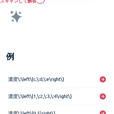
スキャンして解答
例
濃度\:\left\{c,\:d,\:e\right\}
濃度\:\left\{1,\:2,\:3,\:4\right\}
濃度\:\left\{0.5\right\}