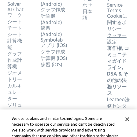
Solver
(Android)
わせ
Service
AI Chat
グラフ作成
Terms
日本
ワーク
計算機
Cookieに
語
シート
(Android)
関するポ
チート
練習
リシー
シート
(Android)
クッキー
Symbolab
計算機
設定
アプリ (iOS)
能
著作権, コ
グラフ作成
グラフ
ミュニテ
計算機 (iOS)
作成計
ィガイド
練習 (iOS)
算機
ライン,
ジオメ
DSA & そ
トリー
の他の法
カルキ
務リソー
ュレー
ス
ター
Learneo法
ソリュ
務センタ
ーショ
ー
ンの検
Learneo
We use cookies and similar technologies. Some are
証
サービス
necessary to operate our service and can’t be deactivated.
We also work with service providers and advertising
規約
companies that use cookies and other tracking technologies