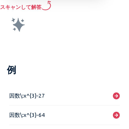
スキャンして解答
例
因数\:x^{3}-27
因数\:x^{3}-64