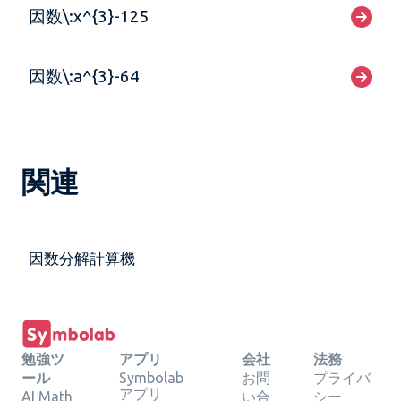
因数\:x^{3}-125
因数\:a^{3}-64
関連
因数分解計算機
勉強ツ
アプリ
会社
法務
ール
Symbolab
お問
プライバ
アプリ
AI Math
い合
シー