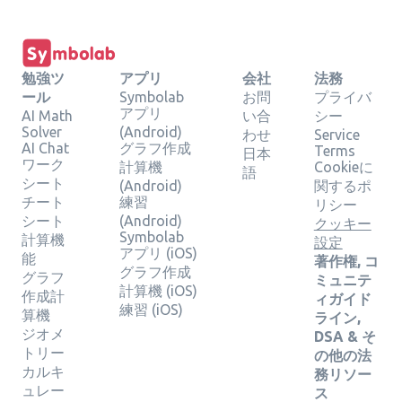
勉強ツ
アプリ
会社
法務
ール
Symbolab
お問
プライバ
アプリ
AI Math
い合
シー
Solver
(Android)
わせ
Service
AI Chat
グラフ作成
Terms
日本
ワーク
計算機
Cookieに
語
シート
(Android)
関するポ
チート
練習
リシー
シート
(Android)
クッキー
Symbolab
計算機
設定
アプリ (iOS)
能
著作権, コ
グラフ作成
グラフ
ミュニテ
計算機 (iOS)
作成計
ィガイド
練習 (iOS)
算機
ライン,
ジオメ
DSA & そ
トリー
の他の法
カルキ
務リソー
ュレー
ス