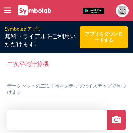
Symbolab アプリ
アプリをダウンロ
無料トライアルをご利用い
ードする
ただけます!
二次平均計算機
データセットの二次平均をステップバイステップで見つ
けます