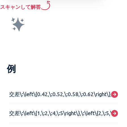
スキャンして解答
例
交差\:\left\{0.42,\:0.52,\:0.58,\:0.62\right\},\:\left\
交差\:\left\{1,\:2,\:4,\:5\right\},\:\left\{2,\:5,\:4,\:6\r