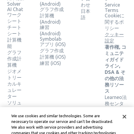
Solver
(Android)
わせ
Service
AI Chat
グラフ作成
Terms
日本
ワーク
計算機
Cookieに
語
シート
(Android)
関するポ
チート
練習
リシー
シート
(Android)
クッキー
Symbolab
計算機
設定
アプリ (iOS)
能
著作権, コ
グラフ作成
グラフ
ミュニテ
計算機 (iOS)
作成計
ィガイド
練習 (iOS)
算機
ライン,
ジオメ
DSA & そ
トリー
の他の法
カルキ
務リソー
ュレー
ス
ター
Learneo法
ソリュ
務センタ
ーショ
ー
ンの検
Learneo
We use cookies and similar technologies. Some are
証
サービス
necessary to operate our service and can’t be deactivated.
We also work with service providers and advertising
規約
companies that use cookies and other tracking technologies