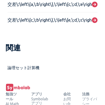
交差\:\left\{a,\:b\right\},\:\left\{c,\:d,\:e\right\}
交差\:\left\{c,\:b\right\},\:\left\{e,\:d,\:c\right\}
関連
論理セット計算機
勉強ツ
アプリ
会社
法務
ール
Symbolab
お問
プライバ
アプリ
AI Math
い合
シー