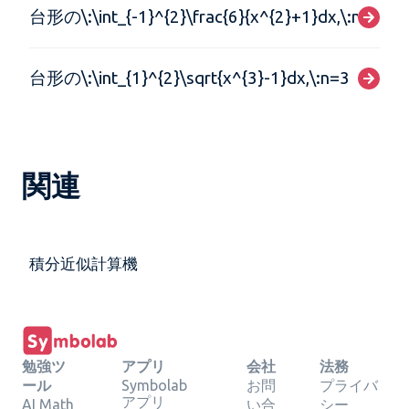
台形の\:\int_{-1}^{2}\frac{6}{x^{2}+1}dx,\:n=3
台形の\:\int_{1}^{2}\sqrt{x^{3}-1}dx,\:n=3
関連
積分近似計算機
勉強ツ
アプリ
会社
法務
ール
Symbolab
お問
プライバ
アプリ
AI Math
い合
シー