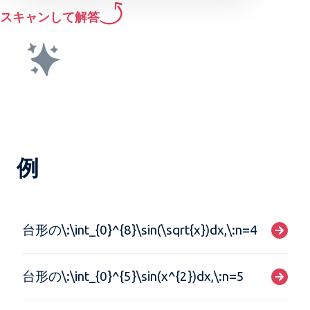
スキャンして解答
例
台形の\:\int_{0}^{8}\sin(\sqrt{x})dx,\:n=4
台形の\:\int_{0}^{5}\sin(x^{2})dx,\:n=5