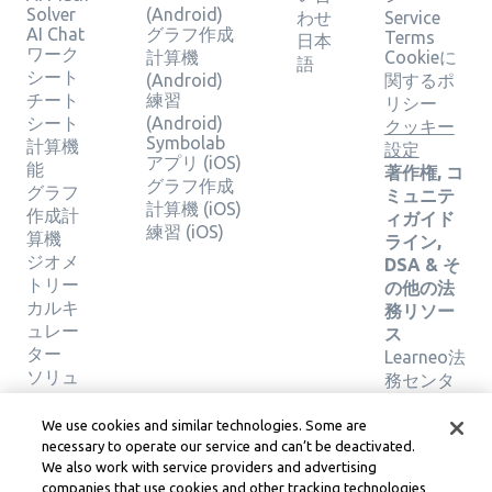
Solver
(Android)
わせ
Service
AI Chat
グラフ作成
Terms
日本
ワーク
計算機
Cookieに
語
シート
(Android)
関するポ
チート
練習
リシー
シート
(Android)
クッキー
Symbolab
計算機
設定
アプリ (iOS)
能
著作権, コ
グラフ作成
グラフ
ミュニテ
計算機 (iOS)
作成計
ィガイド
練習 (iOS)
算機
ライン,
ジオメ
DSA & そ
トリー
の他の法
カルキ
務リソー
ュレー
ス
ター
Learneo法
ソリュ
務センタ
ーショ
ー
ンの検
Learneo
We use cookies and similar technologies. Some are
証
サービス
necessary to operate our service and can’t be deactivated.
We also work with service providers and advertising
規約
companies that use cookies and other tracking technologies