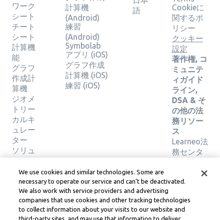
日本
ワーク
計算機
Cookieに
語
シート
(Android)
関するポ
チート
練習
リシー
シート
(Android)
クッキー
Symbolab
計算機
設定
アプリ (iOS)
能
著作権, コ
グラフ作成
グラフ
ミュニテ
計算機 (iOS)
作成計
ィガイド
練習 (iOS)
算機
ライン,
ジオメ
DSA & そ
トリー
の他の法
カルキ
務リソー
ュレー
ス
ター
Learneo法
ソリュ
務センタ
ーショ
ー
ンの検
Learneo
We use cookies and similar technologies. Some are
証
サービス
necessary to operate our service and can’t be deactivated.
We also work with service providers and advertising
規約
companies that use cookies and other tracking technologies
to collect information about your visits to our website and
Symbolab, a Learneo, Inc. business
third-party sites, and may use that information to deliver