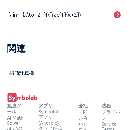
\lim _{x\to -2+}(\frac{1}{x+2})
関連
指値計算機
勉強ツ
アプリ
会社
法務
ール
Symbolab
お問
プライバ
アプリ
AI Math
い合
シー
Solver
(Android)
わせ
Service
AI Chat
グラフ作成
Terms