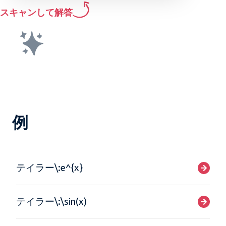
スキャンして解答
例
テイラー\:e^{x}
テイラー\:\sin(x)