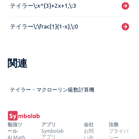
テイラー\:x^{3}+2x+1,\:3
テイラー\:\frac{1}{1-x},\:0
関連
テイラー・マクローリン級数計算機
勉強ツ
アプリ
会社
法務
ール
Symbolab
お問
プライバ
アプリ
AI Math
い合
シー