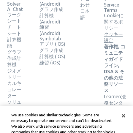
Solver
(Android)
わせ
Service
AI Chat
グラフ作成
Terms
日本
ワーク
計算機
Cookieに
語
シート
(Android)
関するポ
チート
練習
リシー
シート
(Android)
クッキー
Symbolab
計算機
設定
アプリ (iOS)
能
著作権, コ
グラフ作成
グラフ
ミュニテ
計算機 (iOS)
作成計
ィガイド
練習 (iOS)
算機
ライン,
ジオメ
DSA & そ
トリー
の他の法
カルキ
務リソー
ュレー
ス
ター
Learneo法
ソリュ
務センタ
ーショ
ー
ンの検
Learneo
We use cookies and similar technologies. Some are
証
サービス
necessary to operate our service and can’t be deactivated.
We also work with service providers and advertising
規約
companies that use cookies and other tracking technologies