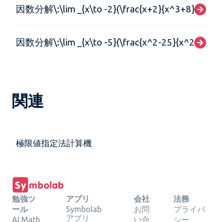
因数分解\:\lim _{x\to -2}(\frac{x+2}{x^3+8})
因数分解\:\lim _{x\to -5}(\frac{x^2-25}{x^2+4x-5}
関連
極限値指定法計算機
勉強ツ
アプリ
会社
法務
ール
Symbolab
お問
プライバ
アプリ
AI Math
い合
シー