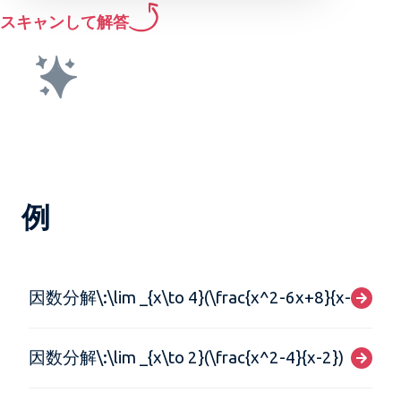
スキャンして解答
例
因数分解\:\lim _{x\to 4}(\frac{x^2-6x+8}{x-4})
因数分解\:\lim _{x\to 2}(\frac{x^2-4}{x-2})