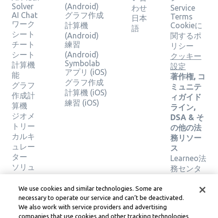
Solver
(Android)
わせ
Service
AI Chat
グラフ作成
Terms
日本
ワーク
計算機
Cookieに
語
シート
(Android)
関するポ
チート
練習
リシー
シート
(Android)
クッキー
Symbolab
計算機
設定
アプリ (iOS)
能
著作権, コ
グラフ作成
グラフ
ミュニテ
計算機 (iOS)
作成計
ィガイド
練習 (iOS)
算機
ライン,
ジオメ
DSA & そ
トリー
の他の法
カルキ
務リソー
ュレー
ス
ター
Learneo法
ソリュ
務センタ
ーショ
ー
ンの検
Learneo
We use cookies and similar technologies. Some are
証
サービス
necessary to operate our service and can’t be deactivated.
We also work with service providers and advertising
規約
companies that use cookies and other tracking technologies