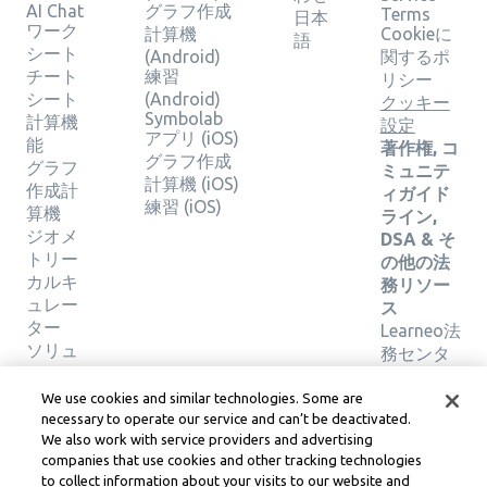
AI Chat
グラフ作成
Terms
日本
ワーク
計算機
Cookieに
語
シート
(Android)
関するポ
チート
練習
リシー
シート
(Android)
クッキー
Symbolab
計算機
設定
アプリ (iOS)
能
著作権, コ
グラフ作成
グラフ
ミュニテ
計算機 (iOS)
作成計
ィガイド
練習 (iOS)
算機
ライン,
ジオメ
DSA & そ
トリー
の他の法
カルキ
務リソー
ュレー
ス
ター
Learneo法
ソリュ
務センタ
ーショ
ー
ンの検
Learneo
We use cookies and similar technologies. Some are
証
サービス
necessary to operate our service and can’t be deactivated.
We also work with service providers and advertising
規約
companies that use cookies and other tracking technologies
to collect information about your visits to our website and