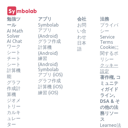
勉強ツ
アプリ
会社
法務
ール
Symbolab
お問
プライバ
アプリ
AI Math
い合
シー
Solver
(Android)
わせ
Service
AI Chat
グラフ作成
Terms
日本
ワーク
計算機
Cookieに
語
シート
(Android)
関するポ
チート
練習
リシー
シート
(Android)
クッキー
Symbolab
計算機
設定
アプリ (iOS)
能
著作権, コ
グラフ作成
グラフ
ミュニテ
計算機 (iOS)
作成計
ィガイド
練習 (iOS)
算機
ライン,
ジオメ
DSA & そ
トリー
の他の法
カルキ
務リソー
ュレー
ス
ター
Learneo法