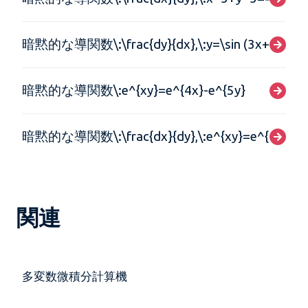
暗黙的な導関数\:\frac{dy}{dx},\:y=\sin (3x+4y)
暗黙的な導関数\:e^{xy}=e^{4x}-e^{5y}
暗黙的な導関数\:\frac{dx}{dy},\:e^{xy}=e^{4x}-e^
関連
多変数微積分計算機