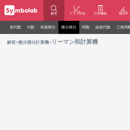
解答
グラフ作成
計算機能
幾何学
前代数
代数
前微積分
微分積分
関数
線形代数
三角関
リーマン和計算機
>
>
解答
微分積分計算機