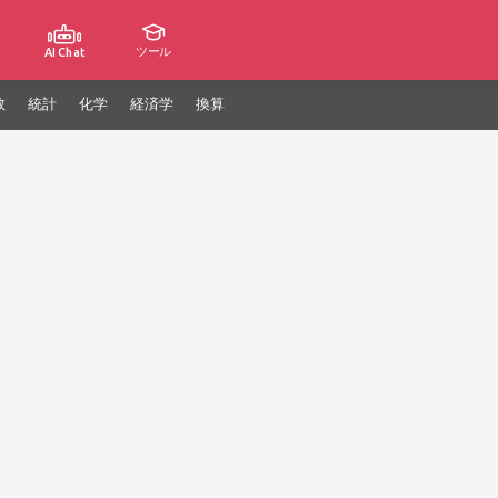
ツール
AI Chat
数
統計
化学
経済学
換算