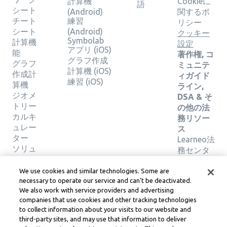
計算機
Cookieに
語
シート
(Android)
関するポ
チート
練習
リシー
シート
(Android)
クッキー
Symbolab
計算機
設定
アプリ (iOS)
能
著作権, コ
グラフ作成
グラフ
ミュニテ
計算機 (iOS)
作成計
ィガイド
練習 (iOS)
算機
ライン,
ジオメ
DSA & そ
トリー
の他の法
カルキ
務リソー
ュレー
ス
ター
Learneo法
ソリュ
務センタ
ーショ
ー
ンの検
Learneo
We use cookies and similar technologies. Some are
証
サービス
necessary to operate our service and can’t be deactivated.
We also work with service providers and advertising
規約
companies that use cookies and other tracking technologies
to collect information about your visits to our website and
Symbolab, a Learneo, Inc. business
third-party sites, and may use that information to deliver
© Learneo, Inc. 2024