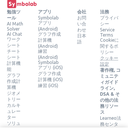
勉強ツ
アプリ
会社
法務
ール
Symbolab
お問
プライバ
アプリ
AI Math
い合
シー
Solver
(Android)
わせ
Service
AI Chat
グラフ作成
Terms
日本
ワーク
計算機
Cookieに
語
シート
(Android)
関するポ
チート
練習
リシー
シート
(Android)
クッキー
Symbolab
計算機
設定
アプリ (iOS)
能
著作権, コ
グラフ作成
グラフ
ミュニテ
計算機 (iOS)
作成計
ィガイド
練習 (iOS)
算機
ライン,
ジオメ
DSA & そ
トリー
の他の法
カルキ
務リソー
ュレー
ス
ター
Learneo法
ソリュ
務センタ