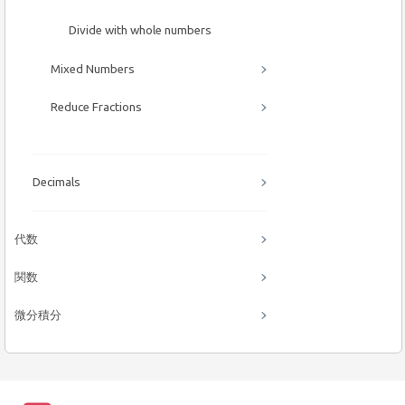
Divide with whole numbers
Mixed Numbers
Reduce Fractions
Decimals
代数
関数
微分積分