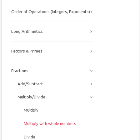
Order of Operations (Integers, Exponents)
Long Arithmetics
Factors & Primes
Fractions
Add/Subtract
Multiply/Divide
Multiply
Multiply with whole numbers
Divide