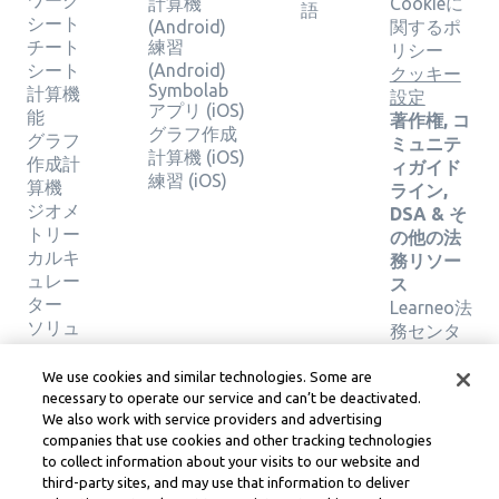
ワーク
計算機
Cookieに
語
シート
(Android)
関するポ
チート
練習
リシー
シート
(Android)
クッキー
Symbolab
計算機
設定
アプリ (iOS)
能
著作権, コ
グラフ作成
グラフ
ミュニテ
計算機 (iOS)
作成計
ィガイド
練習 (iOS)
算機
ライン,
ジオメ
DSA & そ
トリー
の他の法
カルキ
務リソー
ュレー
ス
ター
Learneo法
ソリュ
務センタ
ーショ
ー
ンの検
Learneo
We use cookies and similar technologies. Some are
証
サービス
necessary to operate our service and can’t be deactivated.
We also work with service providers and advertising
規約
companies that use cookies and other tracking technologies
to collect information about your visits to our website and
Symbolab, a Learneo, Inc. business
third-party sites, and may use that information to deliver
© Learneo, Inc. 2024