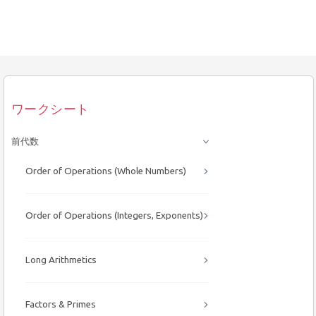
ワークシート
前代数
Order of Operations (Whole Numbers)
Order of Operations (Integers, Exponents)
Long Arithmetics
Factors & Primes