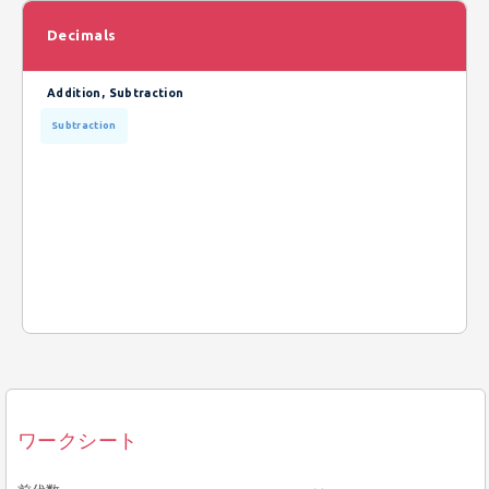
Decimals
Addition, Subtraction
Subtraction
ワークシート