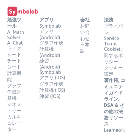
勉強ツ
アプリ
会社
法務
ール
Symbolab
お問
プライバ
アプリ
AI Math
い合
シー
Solver
(Android)
わせ
Service
AI Chat
グラフ作成
Terms
日本
ワーク
計算機
Cookieに
語
シート
(Android)
関するポ
チート
練習
リシー
シート
(Android)
クッキー
Symbolab
計算機
設定
アプリ (iOS)
能
著作権, コ
グラフ作成
グラフ
ミュニテ
計算機 (iOS)
作成計
ィガイド
練習 (iOS)
算機
ライン,
ジオメ
DSA & そ
トリー
の他の法
カルキ
務リソー
ュレー
ス
ター
Learneo法