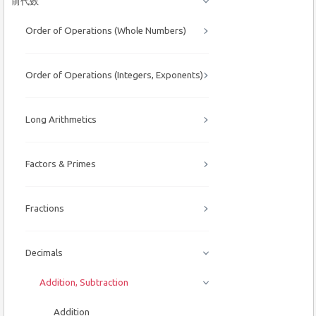
前代数
Order of Operations (Whole Numbers)
Order of Operations (Integers, Exponents)
Long Arithmetics
Factors & Primes
Fractions
Decimals
Addition, Subtraction
Addition