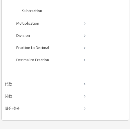
Subtraction
Multiplication
Division
Fraction to Decimal
Decimal to Fraction
代数
関数
微分積分