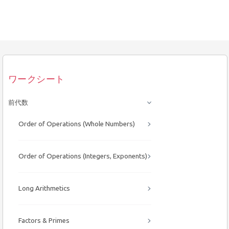
ワークシート
前代数
Order of Operations (Whole Numbers)
Order of Operations (Integers, Exponents)
Long Arithmetics
Factors & Primes