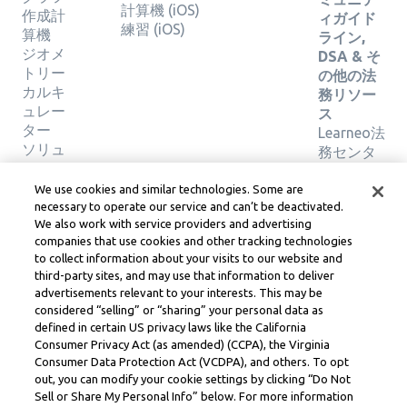
計算機 (iOS)
作成計
ィガイド
練習 (iOS)
算機
ライン,
ジオメ
DSA & そ
トリー
の他の法
カルキ
務リソー
ュレー
ス
ター
Learneo法
ソリュ
務センタ
ーショ
ー
ンの検
Learneo
We use cookies and similar technologies. Some are
証
サービス
necessary to operate our service and can’t be deactivated.
We also work with service providers and advertising
規約
companies that use cookies and other tracking technologies
to collect information about your visits to our website and
Symbolab, a Learneo, Inc. business
third-party sites, and may use that information to deliver
© Learneo, Inc. 2024
advertisements relevant to your interests. This may be
considered “selling” or “sharing” your personal data as
defined in certain US privacy laws like the California
Consumer Privacy Act (as amended) (CCPA), the Virginia
Consumer Data Protection Act (VCDPA), and others. To opt
out, you can modify your cookie settings by clicking “Do Not
Sell or Share My Personal Info” below. For more information