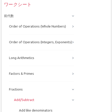
ワークシート
前代数
Order of Operations (Whole Numbers)
Order of Operations (Integers, Exponents)
Long Arithmetics
Factors & Primes
Fractions
Add/Subtract
Add like denominators