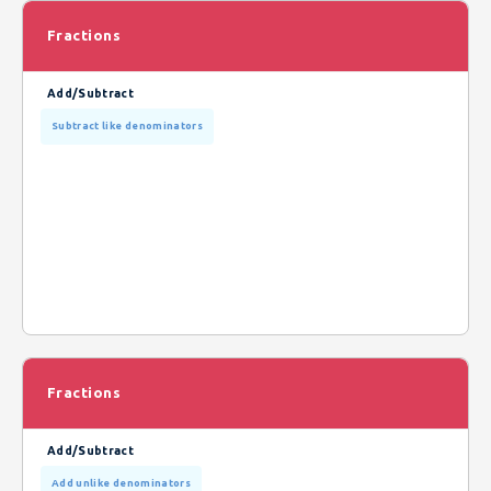
Fractions
Add/Subtract
Subtract like denominators
Fractions
Add/Subtract
Add unlike denominators