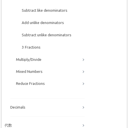
Subtract like denominators
Add unlike denominators
Subtract unlike denominators
3 Fractions
Multiply/Divide
Mixed Numbers
Reduce Fractions
Decimals
代数