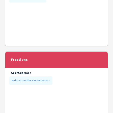
Fractions
Add/Subtract
Subtract unlike denominators