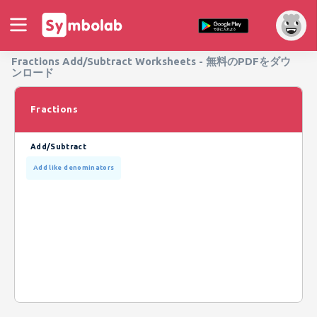
Fractions Add/Subtract Worksheets - 無料のPDFをダウ
ンロード
Fractions
Add/Subtract
Add like denominators