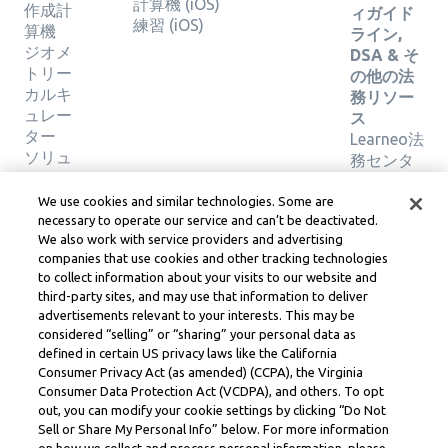
計算機 (iOS)
作成計
ィガイド
練習 (iOS)
算機
ライン,
ジオメ
DSA & そ
トリー
の他の法
カルキ
務リソー
ュレー
ス
ター
Learneo法
ソリュ
務センタ
ーショ
ー
ンの検
Learneo
We use cookies and similar technologies. Some are
証
サービス
necessary to operate our service and can’t be deactivated.
We also work with service providers and advertising
規約
companies that use cookies and other tracking technologies
to collect information about your visits to our website and
Symbolab, a Learneo, Inc. business
third-party sites, and may use that information to deliver
© Learneo, Inc. 2024
advertisements relevant to your interests. This may be
considered “selling” or “sharing” your personal data as
defined in certain US privacy laws like the California
Consumer Privacy Act (as amended) (CCPA), the Virginia
Consumer Data Protection Act (VCDPA), and others. To opt
out, you can modify your cookie settings by clicking “Do Not
Sell or Share My Personal Info” below. For more information