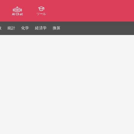
ツール
AI Chat
数
統計
化学
経済学
換算