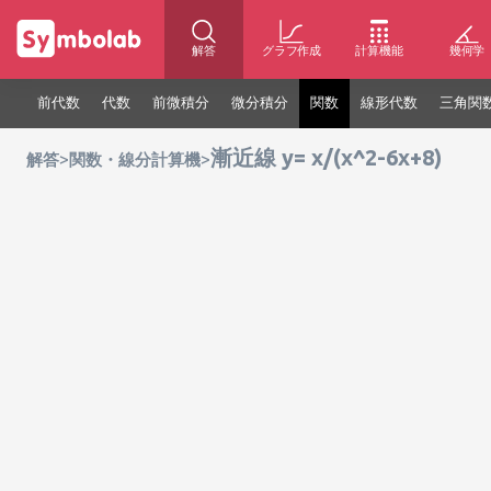
解答
グラフ作成
計算機能
幾何学
前代数
代数
前微積分
微分積分
関数
線形代数
三角関
漸近線 y= x/(x^2-6x+8)
>
>
解答
関数・線分計算機