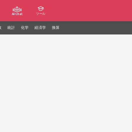
ツール
AI Chat
数
統計
化学
経済学
換算