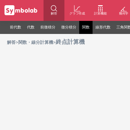
解答
グラフ作成
計算機能
幾何学
前代数
代数
前微積分
微分積分
関数
線形代数
三角関
終点計算機
>
>
解答
関数・線分計算機