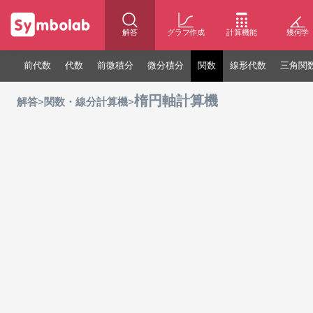
解答
グラフ作成
計算機能
幾何学
前代数
代数
前微積分
微分積分
関数
線形代数
三角関
楕円軸計算機
>
>
解答
関数・線分計算機