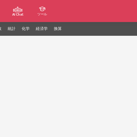
ツール
AI Chat
数
統計
化学
経済学
換算