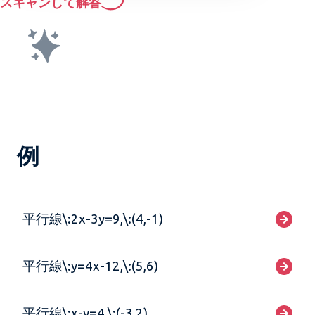
スキャンして解答
例
平行線\:2x-3y=9,\:(4,-1)
平行線\:y=4x-12,\:(5,6)
平行線\:x-y=4,\:(-3,2)