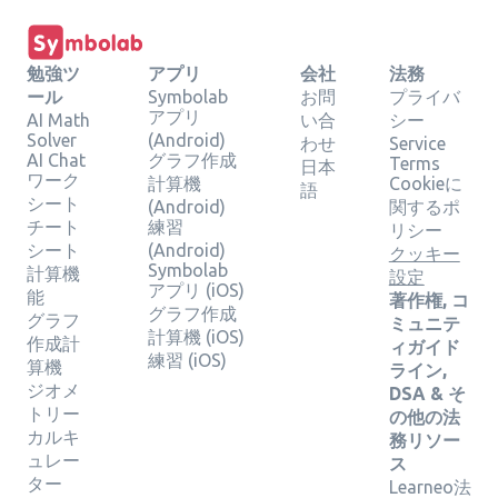
勉強ツ
アプリ
会社
法務
ール
Symbolab
お問
プライバ
アプリ
AI Math
い合
シー
Solver
(Android)
わせ
Service
AI Chat
グラフ作成
Terms
日本
ワーク
計算機
Cookieに
語
シート
(Android)
関するポ
チート
練習
リシー
シート
(Android)
クッキー
Symbolab
計算機
設定
アプリ (iOS)
能
著作権, コ
グラフ作成
グラフ
ミュニテ
計算機 (iOS)
作成計
ィガイド
練習 (iOS)
算機
ライン,
ジオメ
DSA & そ
トリー
の他の法
カルキ
務リソー
ュレー
ス
ター
Learneo法