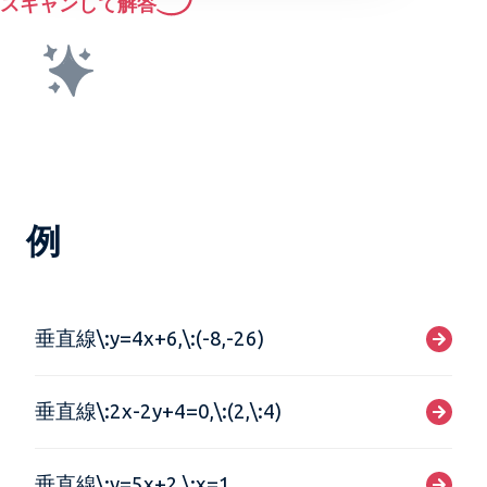
スキャンして解答
例
垂直線\:y=4x+6,\:(-8,-26)
垂直線\:2x-2y+4=0,\:(2,\:4)
垂直線\:y=5x+2,\:x=1