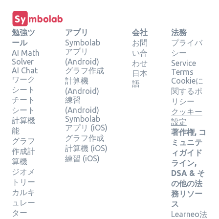
勉強ツ
アプリ
会社
法務
ール
Symbolab
お問
プライバ
アプリ
AI Math
い合
シー
Solver
(Android)
わせ
Service
AI Chat
グラフ作成
Terms
日本
ワーク
計算機
Cookieに
語
シート
(Android)
関するポ
チート
練習
リシー
シート
(Android)
クッキー
Symbolab
計算機
設定
アプリ (iOS)
能
著作権, コ
グラフ作成
グラフ
ミュニテ
計算機 (iOS)
作成計
ィガイド
練習 (iOS)
算機
ライン,
ジオメ
DSA & そ
トリー
の他の法
カルキ
務リソー
ュレー
ス
ター
Learneo法