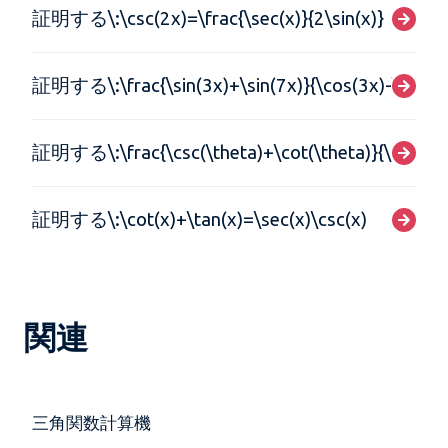
証明する\:\csc(2x)=\frac{\sec(x)}{2\sin(x)}
証明する\:\frac{\sin(3x)+\sin(7x)}{\cos(3x)-\cos(7
証明する\:\frac{\csc(\theta)+\cot(\theta)}{\tan(\the
証明する\:\cot(x)+\tan(x)=\sec(x)\csc(x)
関連
三角関数計算機