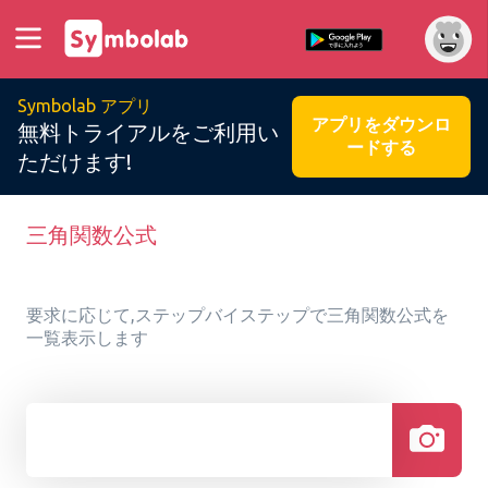
Symbolab アプリ
アプリをダウンロ
無料トライアルをご利用い
ードする
ただけます!
三角関数公式
要求に応じて,ステップバイステップで三角関数公式を
一覧表示します