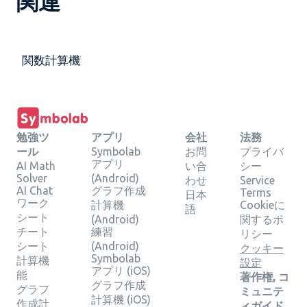
関連
関数計算機
勉強ツ
アプリ
会社
法務
ール
Symbolab
お問
プライバ
アプリ
AI Math
い合
シー
Solver
(Android)
わせ
Service
AI Chat
グラフ作成
Terms
日本
ワーク
計算機
Cookieに
語
シート
(Android)
関するポ
チート
練習
リシー
シート
(Android)
クッキー
Symbolab
計算機
設定
アプリ (iOS)
能
著作権, コ
グラフ作成
グラフ
ミュニテ
計算機 (iOS)
作成計
ィガイド