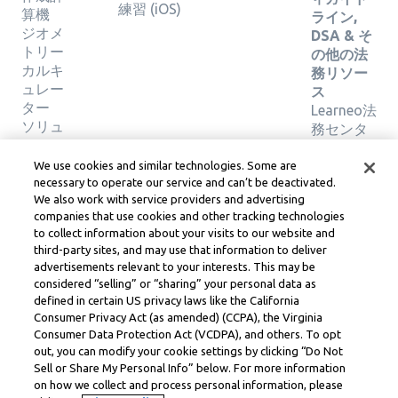
練習 (iOS)
算機
ライン,
ジオメ
DSA & そ
トリー
の他の法
カルキ
務リソー
ュレー
ス
ター
Learneo法
ソリュ
務センタ
ーショ
ー
ンの検
Learneo
We use cookies and similar technologies. Some are
証
サービス
necessary to operate our service and can’t be deactivated.
We also work with service providers and advertising
規約
companies that use cookies and other tracking technologies
to collect information about your visits to our website and
Symbolab, a Learneo, Inc. business
third-party sites, and may use that information to deliver
© Learneo, Inc. 2024
advertisements relevant to your interests. This may be
considered “selling” or “sharing” your personal data as
defined in certain US privacy laws like the California
Consumer Privacy Act (as amended) (CCPA), the Virginia
Consumer Data Protection Act (VCDPA), and others. To opt
out, you can modify your cookie settings by clicking “Do Not
Sell or Share My Personal Info” below. For more information
on how we collect and process personal information, please