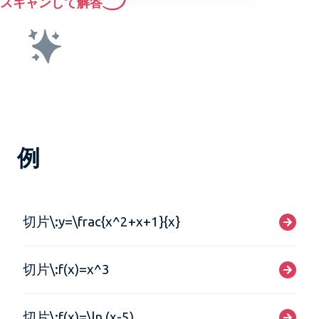
スキャンして解答
例
切片\:y=\frac{x^2+x+1}{x}
切片\:f(x)=x^3
切片\:f(x)=\ln (x-5)