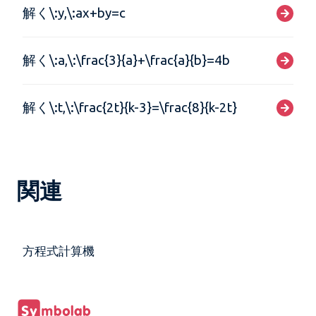
解く\:y,\:ax+by=c
解く\:a,\:\frac{3}{a}+\frac{a}{b}=4b
解く\:t,\:\frac{2t}{k-3}=\frac{8}{k-2t}
関連
方程式計算機