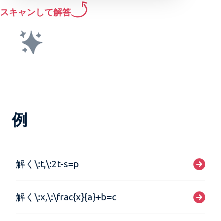
スキャンして解答
例
解く\:t,\:2t-s=p
解く\:x,\:\frac{x}{a}+b=c