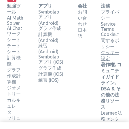
勉強ツ
アプリ
会社
法務
ール
Symbolab
お問
プライバ
アプリ
AI Math
い合
シー
Solver
(Android)
わせ
Service
AI Chat
グラフ作成
Terms
日本
ワーク
計算機
Cookieに
語
シート
(Android)
関するポ
チート
練習
リシー
シート
(Android)
クッキー
Symbolab
計算機
設定
アプリ (iOS)
能
著作権, コ
グラフ作成
グラフ
ミュニテ
計算機 (iOS)
作成計
ィガイド
練習 (iOS)
算機
ライン,
ジオメ
DSA & そ
トリー
の他の法
カルキ
務リソー
ュレー
ス
ター
Learneo法
ソリュ
務センタ
ーショ
ー