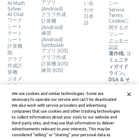
アプリ
AI Math
い合
シー
Solver
(Android)
わせ
Service
AI Chat
グラフ作成
Terms
日本
ワーク
計算機
Cookieに
語
シート
(Android)
関するポ
チート
練習
リシー
シート
(Android)
クッキー
Symbolab
計算機
設定
アプリ (iOS)
能
著作権, コ
グラフ作成
グラフ
ミュニテ
計算機 (iOS)
作成計
ィガイド
練習 (iOS)
算機
ライン,
ジオメ
DSA & そ
トリー
の他の法
カルキ
務リソー
We use cookies and similar technologies. Some are
ュレー
ス
necessary to operate our service and can’t be deactivated.
ター
Learneo法
We also work with service providers and advertising
ソリュ
companies that use cookies and other tracking technologies
務センタ
ーショ
to collect information about your visits to our website and
ー
third-party sites, and may use that information to deliver
ンの検
Learneo
advertisements relevant to your interests. This may be
証
サービス
considered “selling” or “sharing” your personal data as
規約