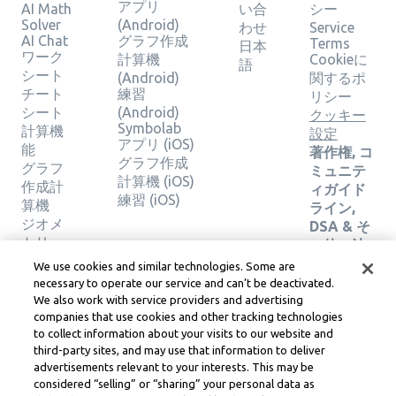
アプリ
AI Math
い合
シー
Solver
(Android)
わせ
Service
AI Chat
グラフ作成
Terms
日本
ワーク
計算機
Cookieに
語
シート
(Android)
関するポ
チート
練習
リシー
シート
(Android)
クッキー
Symbolab
計算機
設定
アプリ (iOS)
能
著作権, コ
グラフ作成
グラフ
ミュニテ
計算機 (iOS)
作成計
ィガイド
練習 (iOS)
算機
ライン,
ジオメ
DSA & そ
トリー
の他の法
カルキ
務リソー
We use cookies and similar technologies. Some are
ュレー
ス
necessary to operate our service and can’t be deactivated.
ター
Learneo法
We also work with service providers and advertising
ソリュ
companies that use cookies and other tracking technologies
務センタ
ーショ
to collect information about your visits to our website and
ー
third-party sites, and may use that information to deliver
ンの検
Learneo
advertisements relevant to your interests. This may be
証
サービス
considered “selling” or “sharing” your personal data as
規約