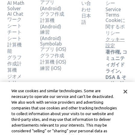
アプリ
AI Math
い合
シー
Solver
(Android)
わせ
Service
AI Chat
グラフ作成
Terms
日本
ワーク
計算機
Cookieに
語
シート
(Android)
関するポ
チート
練習
リシー
シート
(Android)
クッキー
Symbolab
計算機
設定
アプリ (iOS)
能
著作権, コ
グラフ作成
グラフ
ミュニテ
計算機 (iOS)
作成計
ィガイド
練習 (iOS)
算機
ライン,
ジオメ
DSA & そ
トリー
の他の法
カルキ
務リソー
We use cookies and similar technologies. Some are
ュレー
ス
necessary to operate our service and can’t be deactivated.
ター
Learneo法
We also work with service providers and advertising
ソリュ
companies that use cookies and other tracking technologies
務センタ
ーショ
to collect information about your visits to our website and
ー
third-party sites, and may use that information to deliver
ンの検
Learneo
advertisements relevant to your interests. This may be
証
サービス
considered “selling” or “sharing” your personal data as
規約