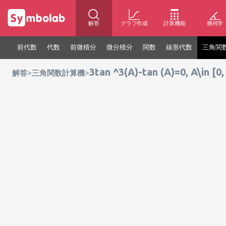
解答
グラフ作成
計算機能
幾何学
前代数
代数
前微積分
微分積分
関数
線形代数
三角関
3tan ^3(A)-tan (A)=0, A\in [0,
>
>
解答
三角関数計算機