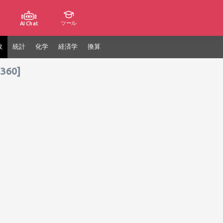
ツール
AI Chat
数
統計
化学
経済学
換算
 360]