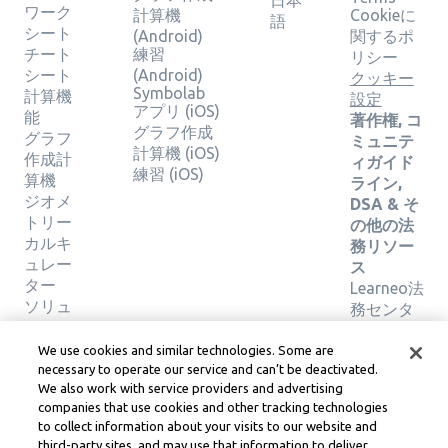
日本
ワーク
計算機
Cookieに
語
シート
(Android)
関するポ
チート
練習
リシー
シート
(Android)
クッキー
Symbolab
計算機
設定
アプリ (iOS)
能
著作権, コ
グラフ作成
グラフ
ミュニテ
計算機 (iOS)
作成計
ィガイド
練習 (iOS)
算機
ライン,
ジオメ
DSA & そ
トリー
の他の法
カルキ
務リソー
ュレー
ス
ター
Learneo法
ソリュ
務センタ
ーショ
ー
ンの検
Learneo
We use cookies and similar technologies. Some are
証
サービス
necessary to operate our service and can’t be deactivated.
We also work with service providers and advertising
規約
companies that use cookies and other tracking technologies
to collect information about your visits to our website and
Symbolab, a Learneo, Inc. business
third-party sites, and may use that information to deliver