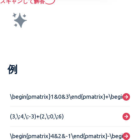
スキャンして解答
例
\begin{pmatrix}1&0&3\end{pmatrix}+\begin{pmat
(3,\:4,\:-3)+(2,\:0,\:6)
\begin{pmatrix}4&2&-1\end{pmatrix}-\begin{pma