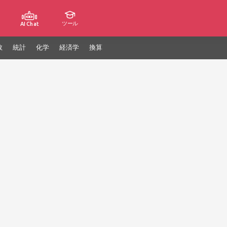
ツール
AI Chat
数
統計
化学
経済学
換算