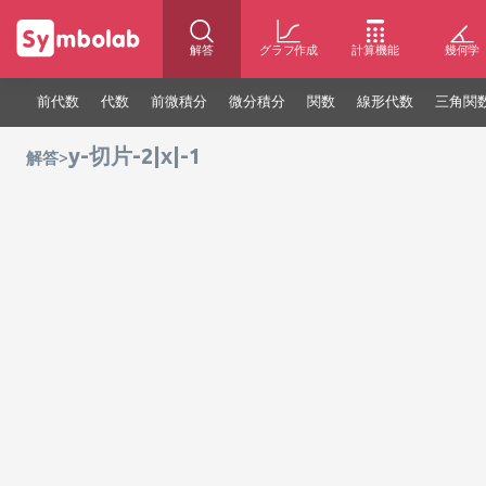
解答
グラフ作成
計算機能
幾何学
前代数
代数
前微積分
微分積分
関数
線形代数
三角関
y-切片-2|x|-1
>
解答