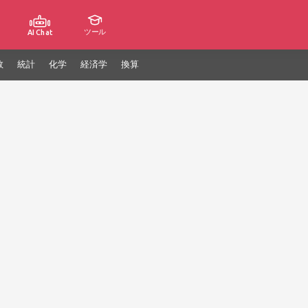
ツール
AI Chat
数
統計
化学
経済学
換算