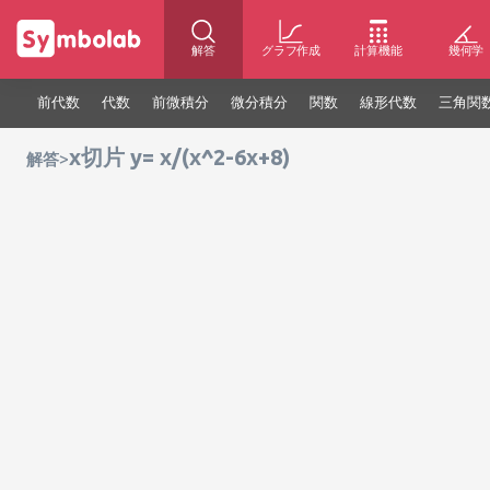
解答
グラフ作成
計算機能
幾何学
前代数
代数
前微積分
微分積分
関数
線形代数
三角関
x切片 y= x/(x^2-6x+8)
>
解答