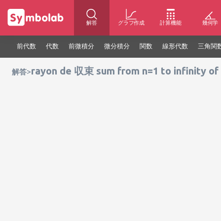
解答
グラフ作成
計算機能
幾何学
前代数
代数
前微積分
微分積分
関数
線形代数
三角関
rayon de 収束 sum from n=1 to infinity of
>
解答