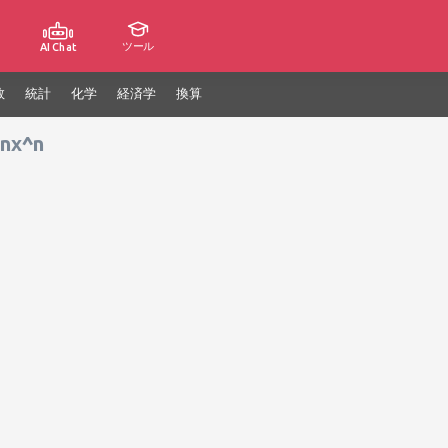
ツール
AI Chat
数
統計
化学
経済学
換算
 nx^n