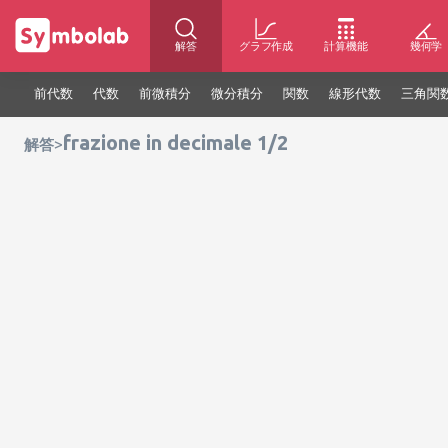
解答
グラフ作成
計算機能
幾何学
前代数
代数
前微積分
微分積分
関数
線形代数
三角関
frazione in decimale 1/2
>
解答