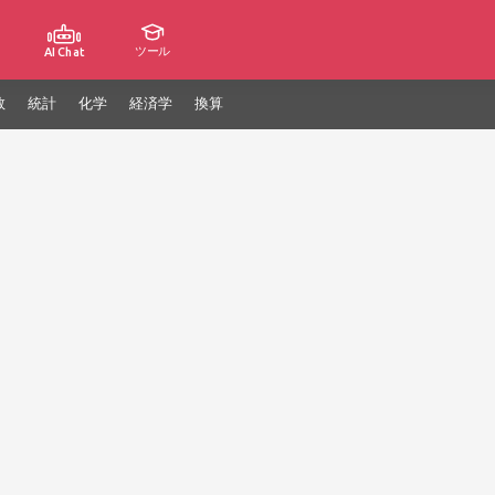
ツール
AI Chat
数
統計
化学
経済学
換算