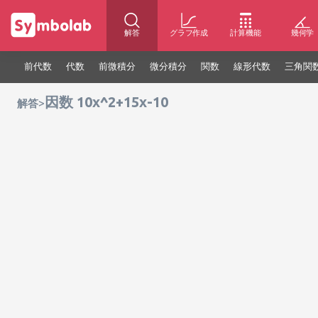
解答
グラフ作成
計算機能
幾何学
前代数
代数
前微積分
微分積分
関数
線形代数
三角関
因数 10x^2+15x-10
>
解答