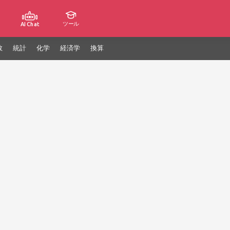
ツール
AI Chat
数
統計
化学
経済学
換算