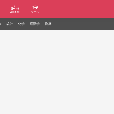
ツール
AI Chat
数
統計
化学
経済学
換算