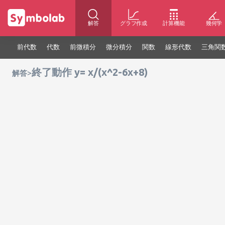
解答
グラフ作成
計算機能
幾何学
前代数
代数
前微積分
微分積分
関数
線形代数
三角関
終了動作 y= x/(x^2-6x+8)
>
解答