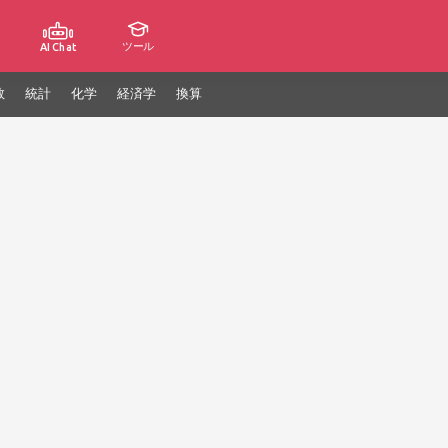
ツール
AI Chat
数
統計
化学
経済学
換算