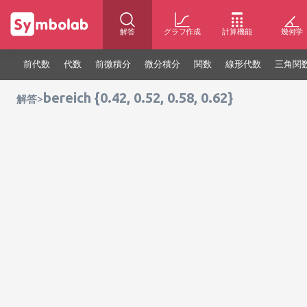
解答
グラフ作成
計算機能
幾何学
前代数
代数
前微積分
微分積分
関数
線形代数
三角関
bereich {0.42, 0.52, 0.58, 0.62}
>
解答