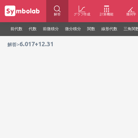
解答
グラフ作成
計算機能
幾何学
前代数
代数
前微積分
微分積分
関数
線形代数
三角関
6.017+12.31
>
解答