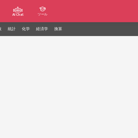
ツール
AI Chat
数
統計
化学
経済学
換算