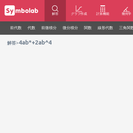
解答
グラフ作成
計算機能
幾何学
前代数
代数
前微積分
微分積分
関数
線形代数
三角関
4ab*+2ab^4
>
解答