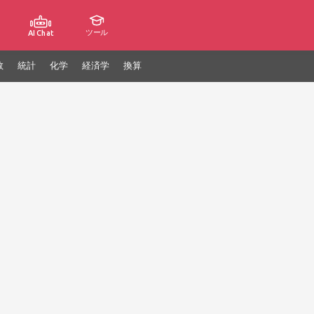
ツール
AI Chat
数
統計
化学
経済学
換算