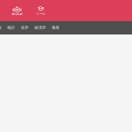
ツール
AI Chat
数
統計
化学
経済学
換算