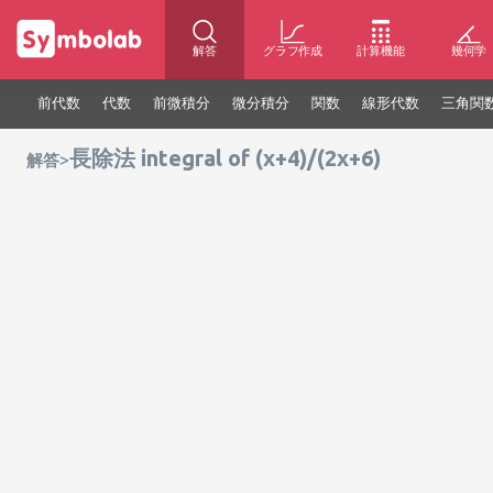
解答
グラフ作成
計算機能
幾何学
前代数
代数
前微積分
微分積分
関数
線形代数
三角関
長除法 integral of (x+4)/(2x+6)
>
解答