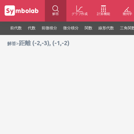
解答
グラフ作成
計算機能
幾何学
前代数
代数
前微積分
微分積分
関数
線形代数
三角関
距離 (-2,-3), (-1,-2)
>
解答