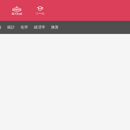
ツール
AI Chat
数
統計
化学
経済学
換算