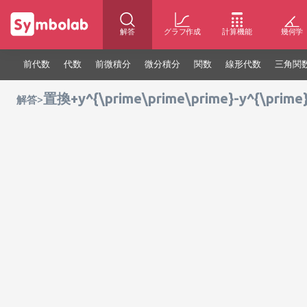
解答
グラフ作成
計算機能
幾何学
前代数
代数
前微積分
微分積分
関数
線形代数
三角関
置換+y^{\prime\prime\prime}-y^{\prime
>
解答