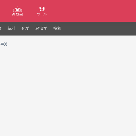
ツール
AI Chat
数
統計
化学
経済学
換算
}=x