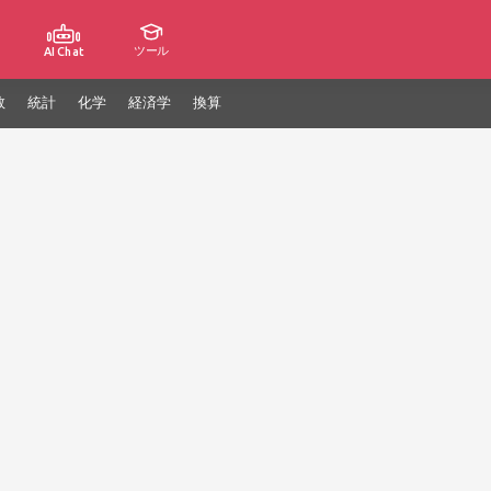
ツール
AI Chat
数
統計
化学
経済学
換算