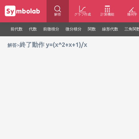
解答
グラフ作成
計算機能
幾何学
前代数
代数
前微積分
微分積分
関数
線形代数
三角関
終了動作 y=(x^2+x+1)/x
>
解答