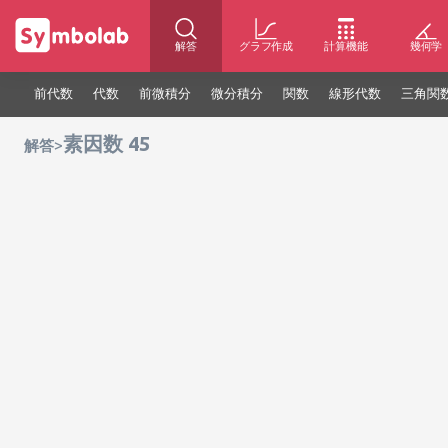
解答
グラフ作成
計算機能
幾何学
前代数
代数
前微積分
微分積分
関数
線形代数
三角関
素因数 45
>
解答