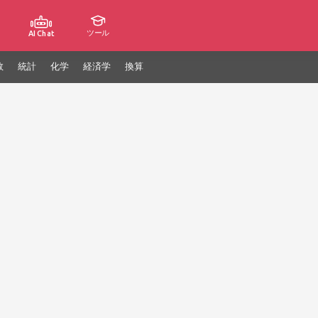
ツール
AI Chat
数
統計
化学
経済学
換算