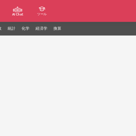
ツール
AI Chat
数
統計
化学
経済学
換算