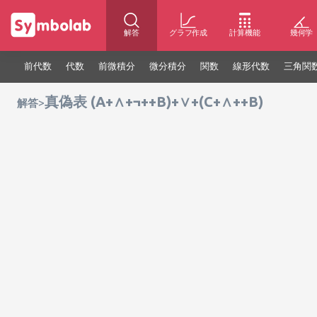
解答
グラフ作成
計算機能
幾何学
前代数
代数
前微積分
微分積分
関数
線形代数
三角関
真偽表 (A+∧+¬++B)+∨+(C+∧++B)
>
解答